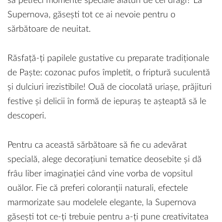
să petreci momente speciale alături de cei dragi? La
Supernova, găsești tot ce ai nevoie pentru o
sărbătoare de neuitat.
Răsfață-ți papilele gustative cu preparate tradiționale
de Paște: cozonac pufos împletit, o friptură suculentă
și dulciuri irezistibile! Ouă de ciocolată uriașe, prăjituri
festive și delicii în formă de iepuraș te așteaptă să le
descoperi.
Pentru ca această sărbătoare să fie cu adevărat
specială, alege decorațiuni tematice deosebite și dă
frâu liber imaginației când vine vorba de vopsitul
ouălor. Fie că preferi coloranții naturali, efectele
marmorizate sau modelele elegante, la Supernova
găsești tot ce-ți trebuie pentru a-ți pune creativitatea